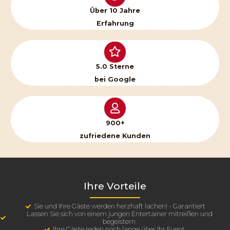
Über 10 Jahre
Erfahrung
5.0 Sterne
bei Google
900+
zufriedene Kunden
Ihre Vorteile
Sie und Ihre Gäste werden herzhaft lachen! - Garantiert
Lassen Sie sich von einem jungen Entertainer mitreißen und
begeistern.
Ihre Gäste reden noch lange über Ihr Event.