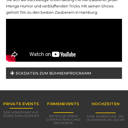
Menge Humor und verblüffenden Tricks. Mit seinen Shows
gehört Tim zu den besten Zauberern in Hamburg.
ECKDATEN ZUM BÜHNENPROGRAMM
PRIVATE EVENTS
FIRMENEVENTS
HOCHZEITEN
DER HÖHEPUNKT AUF
JEDER FAMILIENFEIER
BIETEN SIE IHREN
EINE DARBIETUNG, DIE
GÄSTEN ETWAS GANZ
IN ERINNERUNG BLEIBT
BESONDERS