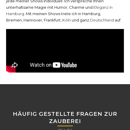
jede meiner Shows individuell. Ich verspreche Ihnen
unterhaltsame Magie mit Humor, Charme und
Eleganz in
Hamburg.
Mit meinen Shows trete ich in Hamburg,
Bremen
,
Hannover
,
Frankfurt
,
Köln
und ganz
Deutschland
auf.
HÄUFIG GESTELLTE FRAGEN ZUR
ZAUBEREI