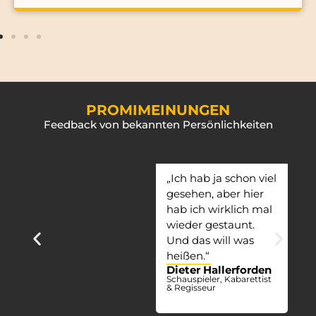
PROMIMEINUNGEN
Feedback von bekannten Persönlichkeiten
„Ich hab ja schon viel
gesehen, aber hier
hab ich wirklich mal
wieder gestaunt.
Und das will was
heißen.“
Dieter Hallerforden
Schauspieler, Kabarettist
& Regisseur