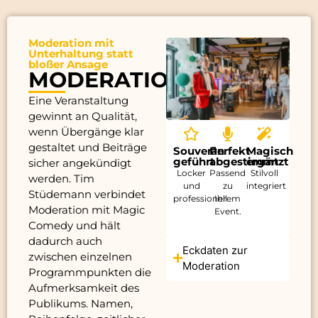
Moderation mit
Unterhaltung statt
bloßer Ansage
MODERATION
Eine Veranstaltung
gewinnt an Qualität,
wenn Übergänge klar
gestaltet und Beiträge
Souverän
Perfekt
Magisch
geführt
abgestimmt
ergänzt
sicher angekündigt
Locker
Passend
Stilvoll
werden. Tim
und
zu
integriert
Stüdemann verbindet
professionell
Ihrem
Moderation mit Magic
Event.
Comedy und hält
dadurch auch
Eckdaten zur
zwischen einzelnen
Moderation
Programmpunkten die
Aufmerksamkeit des
Publikums. Namen,