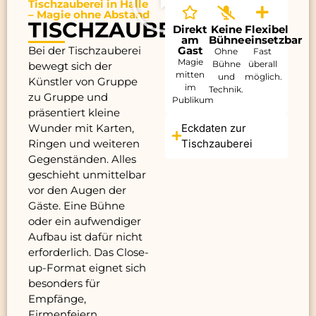
Tischzauberei in Halle
– Magie ohne Abstand
TISCHZAUBEREI
Direkt
Keine
Flexibel
am
Bühne
einsetzbar
Bei der Tischzauberei
Gast
Ohne
Fast
Magie
Bühne
überall
bewegt sich der
mitten
und
möglich.
Künstler von Gruppe
im
Technik.
zu Gruppe und
Publikum
präsentiert kleine
Wunder mit Karten,
Eckdaten zur
Ringen und weiteren
Tischzauberei
Gegenständen. Alles
geschieht unmittelbar
vor den Augen der
Gäste. Eine Bühne
oder ein aufwendiger
Aufbau ist dafür nicht
erforderlich. Das Close-
up-Format eignet sich
besonders für
Empfänge,
Firmenfeiern,