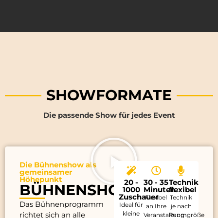
SHOWFORMATE
Die passende Show für jedes Event
Die Bühnenshow als
gemeinsamer
Höhepunkt
20 -
30 - 35
Technik
BÜHNENSHOW
1000
Minuten
flexibel
Zuschauer
Flexibel
Technik
Das Bühnenprogramm
Ideal für
an Ihre
je nach
kleine
richtet sich an alle
Veranstaltung
Raumgröße