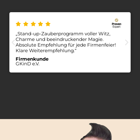
„Stand-up-Zauberprogramm voller Witz,
Charme und beeindruckender Magie.
Absolute Empfehlung für jede Firmenfeier!
Klare Weiterempfehlung.“
Firmenkunde
GKinD e.V.