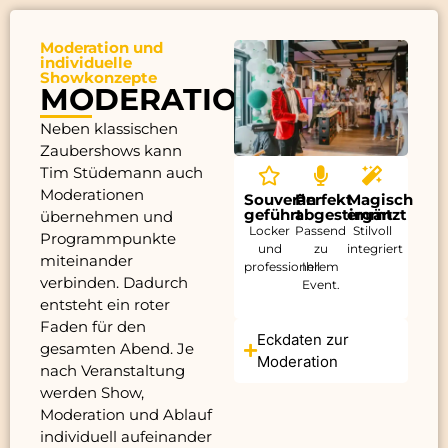
Moderation und
individuelle
Showkonzepte
MODERATION
Neben klassischen
Zaubershows kann
Tim Stüdemann auch
Moderationen
Souverän
Perfekt
Magisch
geführt
abgestimmt
ergänzt
übernehmen und
Locker
Passend
Stilvoll
Programmpunkte
und
zu
integriert
miteinander
professionell
Ihrem
verbinden. Dadurch
Event.
entsteht ein roter
Faden für den
Eckdaten zur
gesamten Abend. Je
Moderation
nach Veranstaltung
werden Show,
Moderation und Ablauf
individuell aufeinander