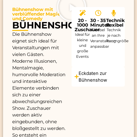
Bühnenshow mit
verblüffender Magie
und Comedy
20 -
30 - 35
Technik
BÜHNENSHOW
1000
Minuten
flexibel
Zuschauer
Flexibel
Technik
Die Bühnenshow
Ideal für
an Ihre
je nach
kleine
eignet sich ideal für
Veranstaltung
Raumgröße
und
anpassbar
Veranstaltungen mit
große
vielen Gästen.
Events
Moderne Illusionen,
Mentalmagie,
Eckdaten zur
humorvolle Moderation
Bühnenshow
und interaktive
Elemente verbinden
sich zu einer
abwechslungsreichen
Show. Zuschauer
werden aktiv
eingebunden, ohne
bloßgestellt zu werden.
So entsteht ein