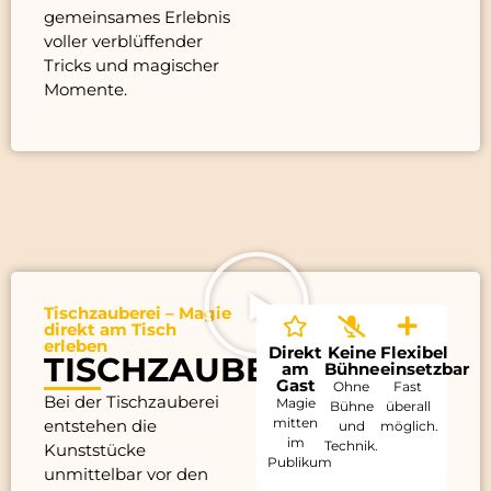
gemeinsames Erlebnis
voller verblüffender
Tricks und magischer
Momente.
Tischzauberei – Magie
direkt am Tisch
erleben
Direkt
Keine
Flexibel
TISCHZAUBEREI
am
Bühne
einsetzbar
Gast
Ohne
Fast
Bei der Tischzauberei
Magie
Bühne
überall
mitten
entstehen die
und
möglich.
im
Technik.
Kunststücke
Publikum
unmittelbar vor den