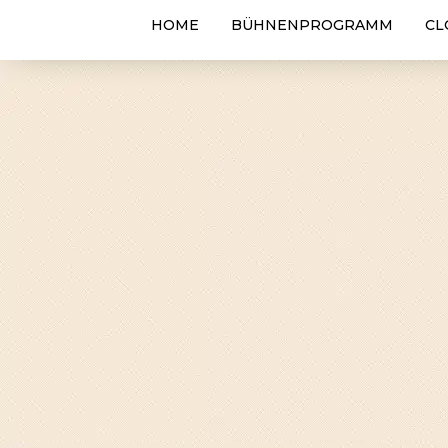
HOME
BÜHNENPROGRAMM
CL
By Tim Stüdemann
Allgemein
17. April 